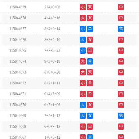
115044679
2+4+0=06
小
双
中
115044678
4+4+8=16
大
双
中
115044677
8+4+2=14
小
单
错
115044676
3+3+4=10
大
双
中
115044675
7+7+9=23
小
单
中
115044674
9+3+6=18
大
单
中
115044673
8+6+6=20
大
双
中
115044672
8+2+1=11
小
单
中
115044671
0+4+5=09
小
单
中
115044670
0+5+1=06
大
双
中
115044669
7+5+1=13
大
双
错
115044668
0+6+7=13
小
单
中
115044667
1+6+5=12
小
单
中