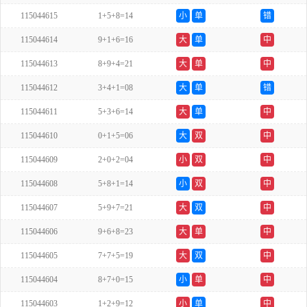
115044615
1+5+8=14
小
单
错
115044614
9+1+6=16
大
单
中
115044613
8+9+4=21
大
单
中
115044612
3+4+1=08
大
单
错
115044611
5+3+6=14
大
单
中
115044610
0+1+5=06
大
双
中
115044609
2+0+2=04
小
双
中
115044608
5+8+1=14
小
双
中
115044607
5+9+7=21
大
双
中
115044606
9+6+8=23
大
单
中
115044605
7+7+5=19
大
双
中
115044604
8+7+0=15
小
单
中
115044603
1+2+9=12
小
单
中