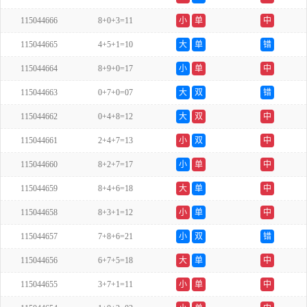
115044666
8+0+3=11
小
单
中
115044665
4+5+1=10
大
单
错
115044664
8+9+0=17
小
单
中
115044663
0+7+0=07
大
双
错
115044662
0+4+8=12
大
双
中
115044661
2+4+7=13
小
双
中
115044660
8+2+7=17
小
单
中
115044659
8+4+6=18
大
单
中
115044658
8+3+1=12
小
单
中
115044657
7+8+6=21
小
双
错
115044656
6+7+5=18
大
单
中
115044655
3+7+1=11
小
单
中