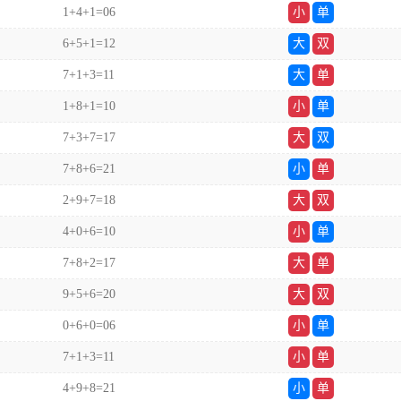
1+4+1=06
小
单
6+5+1=12
大
双
7+1+3=11
大
单
1+8+1=10
小
单
7+3+7=17
大
双
7+8+6=21
小
单
2+9+7=18
大
双
4+0+6=10
小
单
7+8+2=17
大
单
9+5+6=20
大
双
0+6+0=06
小
单
7+1+3=11
小
单
4+9+8=21
小
单