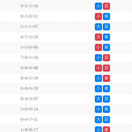
9+2+5=16
小
双
9+3+0=12
小
单
5+1+1=07
大
双
4+7+5=16
大
单
1+5+0=06
小
单
7+8+1=16
小
双
0+8+0=08
小
双
8+6+5=19
小
单
0+9+9=18
小
单
0+4+3=07
大
双
5+0+9=14
小
单
0+4+7=11
大
双
1+8+8=17
小
单