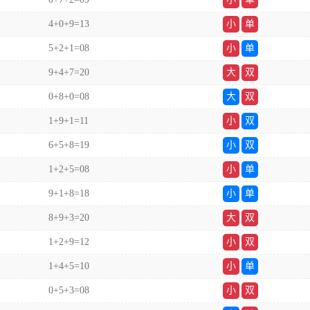
4+0+9=13
小
单
5+2+1=08
小
单
9+4+7=20
大
双
0+8+0=08
大
双
1+9+1=11
小
双
6+5+8=19
小
双
1+2+5=08
小
单
9+1+8=18
小
单
8+9+3=20
大
双
1+2+9=12
小
双
1+4+5=10
小
单
0+5+3=08
小
双