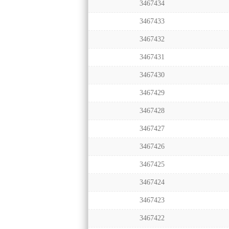
3467434
3467433
3467432
3467431
3467430
3467429
3467428
3467427
3467426
3467425
3467424
3467423
3467422