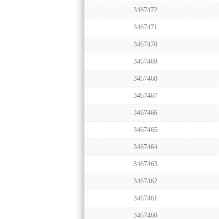
3467472
3467471
3467470
3467469
3467468
3467467
3467466
3467465
3467464
3467463
3467462
3467461
3467460