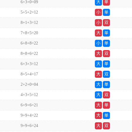
6+3+0=09
大
单
5+5+2=12
小
单
8+1+3=12
小
双
7+8+5=20
大
单
6+8+8=22
小
单
8+8+6=22
大
双
6+3+3=12
大
单
8+5+4=17
大
双
2+2+0=04
大
单
4+3+5=12
大
双
6+9+6=21
大
单
9+9+4=22
大
单
9+9+6=24
大
双