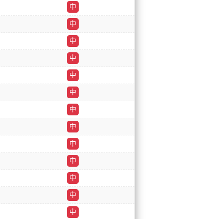
中
中
中
中
中
中
中
中
中
中
中
中
中