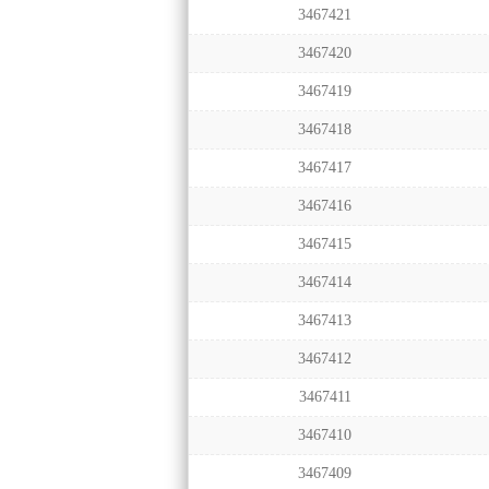
3467421
3467420
3467419
3467418
3467417
3467416
3467415
3467414
3467413
3467412
3467411
3467410
3467409