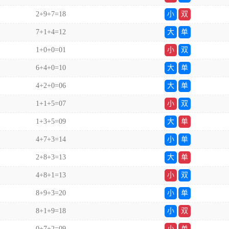
2+9+7=18
小
双
7+1+4=12
大
单
1+0+0=01
小
双
6+4+0=10
大
单
4+2+0=06
大
单
1+1+5=07
小
双
1+3+5=09
大
单
4+7+3=14
小
单
2+8+3=13
大
单
4+8+1=13
小
双
8+9+3=20
小
单
8+1+9=18
小
双
0+7+2=09
小
单