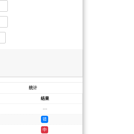
统计
结果
---
错
中