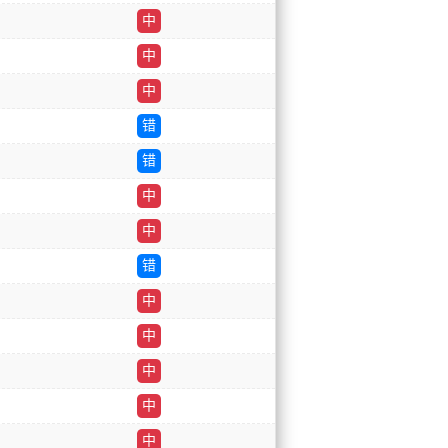
中
中
中
错
错
中
中
错
中
中
中
中
中