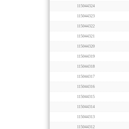
115044324
115044323
115044322
115044321
115044320
115044319
115044318
115044317
115044316
115044315
115044314
115044313
115044312