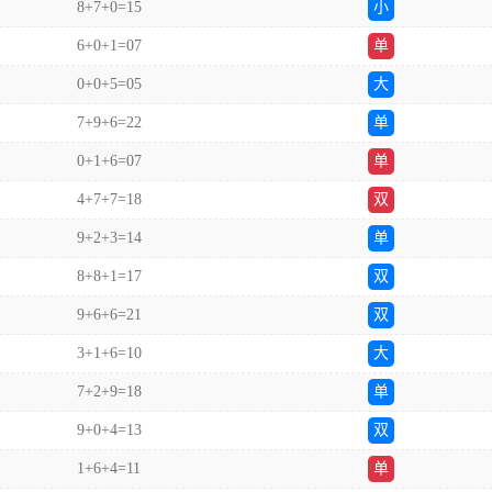
8+7+0=15
小
6+0+1=07
单
0+0+5=05
大
7+9+6=22
单
0+1+6=07
单
4+7+7=18
双
9+2+3=14
单
8+8+1=17
双
9+6+6=21
双
3+1+6=10
大
7+2+9=18
单
9+0+4=13
双
1+6+4=11
单