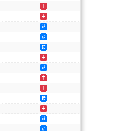
中
中
错
错
错
中
错
中
中
错
中
错
错