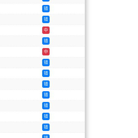
错
错
中
错
中
错
错
错
错
错
错
错
错