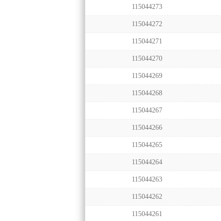
115044273
115044272
115044271
115044270
115044269
115044268
115044267
115044266
115044265
115044264
115044263
115044262
115044261