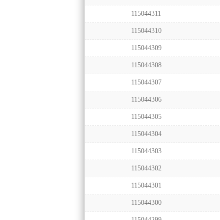
115044311
115044310
115044309
115044308
115044307
115044306
115044305
115044304
115044303
115044302
115044301
115044300
115044299