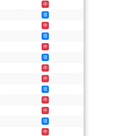
中
错
中
错
中
错
中
中
错
中
中
错
中