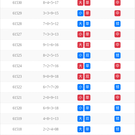
61530
8+4+5=17
大
单
中
61529
3+3+9=15
小
单
中
61528
7+0+5=12
大
单
错
61527
7+3+3=13
小
单
中
61526
9+1+6=16
大
双
中
61525
8+2+5=15
小
双
错
61524
7+2+7=16
大
单
中
61523
9+0+9=18
大
双
中
61522
6+7+7=20
小
单
错
61521
2+0+9=11
小
单
中
61520
6+9+3=18
小
单
错
61519
4+8+1=13
大
双
错
61518
2+2+4=08
大
单
错