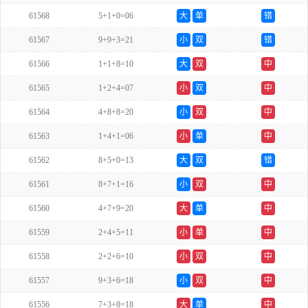
61568
5+1+0=06
大
单
错
61567
9+9+3=21
小
双
错
61566
1+1+8=10
大
双
中
61565
1+2+4=07
小
双
中
61564
4+8+8=20
小
双
中
61563
1+4+1=06
小
单
中
61562
8+5+0=13
大
双
错
61561
8+7+1=16
小
双
中
61560
4+7+9=20
大
单
中
61559
2+4+5=11
小
单
中
61558
2+2+6=10
小
双
中
61557
9+3+6=18
小
双
中
61556
7+3+8=18
大
单
中