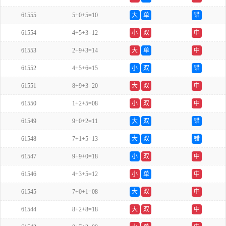
61555
5+0+5=10
大
单
错
61554
4+5+3=12
小
双
中
61553
2+9+3=14
大
单
中
61552
4+5+6=15
小
双
错
61551
8+9+3=20
大
双
中
61550
1+2+5=08
小
双
中
61549
9+0+2=11
大
双
错
61548
7+1+5=13
大
双
错
61547
9+9+0=18
小
双
中
61546
4+3+5=12
小
单
中
61545
7+0+1=08
大
双
中
61544
8+2+8=18
大
双
中