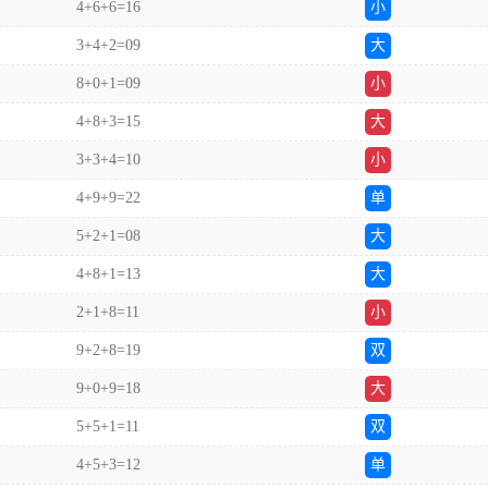
4+6+6=16
小
3+4+2=09
大
8+0+1=09
小
4+8+3=15
大
3+3+4=10
小
4+9+9=22
单
5+2+1=08
大
4+8+1=13
大
2+1+8=11
小
9+2+8=19
双
9+0+9=18
大
5+5+1=11
双
4+5+3=12
单