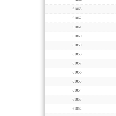
61863
61862
61861
61860
61859
61858
61857
61856
61855
61854
61853
61852