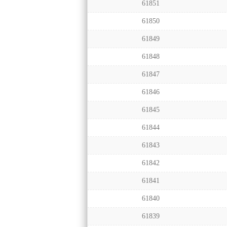
61851
61850
61849
61848
61847
61846
61845
61844
61843
61842
61841
61840
61839