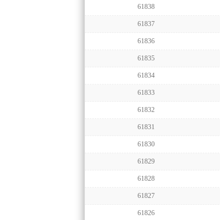
61838
61837
61836
61835
61834
61833
61832
61831
61830
61829
61828
61827
61826