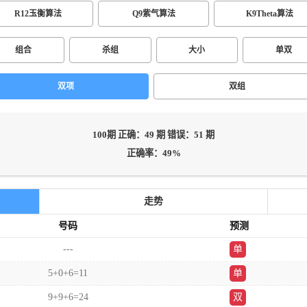
R12玉衡算法
Q9紫气算法
K9Theta算法
组合
杀组
大小
单双
双项
双组
100期 正确：49 期 错误：51 期
正确率：49%
走势
号码
预测
---
单
5+0+6=11
单
9+9+6=24
双