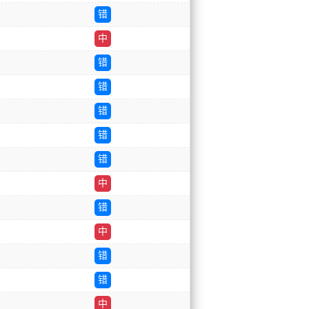
错
中
错
错
错
错
错
中
错
中
错
错
中