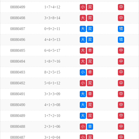
08080499
1+7+4=12
小
双
中
08080498
3+3+8=14
大
双
中
08080497
0+9+2=11
大
双
错
08080496
4+4+5=13
大
双
错
08080495
6+6+5=17
大
单
中
08080494
1+8+7=16
大
双
中
08080493
8+2+5=15
小
单
中
08080492
5+6+1=12
小
双
中
08080491
3+3+3=09
大
单
中
08080490
4+1+3=08
大
双
中
08080489
1+7+2=10
大
双
中
08080488
2+3+1=06
小
单
中
08080487
3+1+0=04
小
双
中