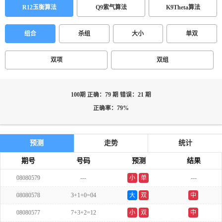
R12玉衡算法
Q9紫气算法
K9Theta算法
组合
杀组
大小
单双
双项
双组
100期 正确：79 期 错误：21 期
正确率：79%
预测
走势
统计
期号
号码
预测
结果
08080579
---
小
单
---
08080578
3+1+0=04
大
双
中
08080577
7+3+2=12
小
双
中