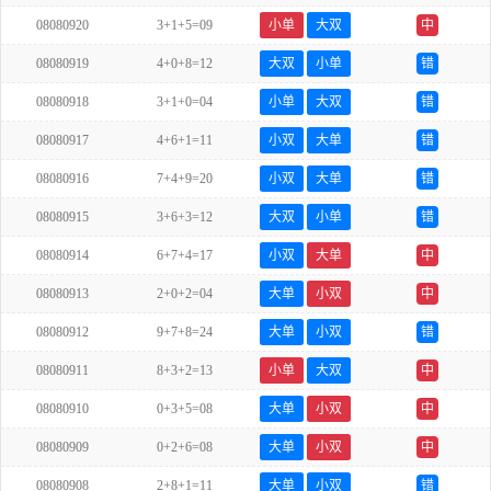
08080920
3+1+5=09
小单
大双
中
08080919
4+0+8=12
大双
小单
错
08080918
3+1+0=04
小单
大双
错
08080917
4+6+1=11
小双
大单
错
08080916
7+4+9=20
小双
大单
错
08080915
3+6+3=12
大双
小单
错
08080914
6+7+4=17
小双
大单
中
08080913
2+0+2=04
大单
小双
中
08080912
9+7+8=24
大单
小双
错
08080911
8+3+2=13
小单
大双
中
08080910
0+3+5=08
大单
小双
中
08080909
0+2+6=08
大单
小双
中
08080908
2+8+1=11
大单
小双
错