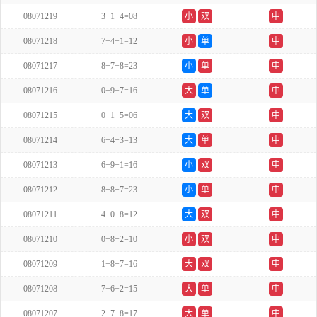
08071219
3+1+4=08
小
双
中
08071218
7+4+1=12
小
单
中
08071217
8+7+8=23
小
单
中
08071216
0+9+7=16
大
单
中
08071215
0+1+5=06
大
双
中
08071214
6+4+3=13
大
单
中
08071213
6+9+1=16
小
双
中
08071212
8+8+7=23
小
单
中
08071211
4+0+8=12
大
双
中
08071210
0+8+2=10
小
双
中
08071209
1+8+7=16
大
双
中
08071208
7+6+2=15
大
单
中
08071207
2+7+8=17
大
单
中