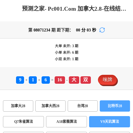
预测之家- Pc001.Com 加拿大2.8-在线结果|加拿大2.8在线|加拿大2.8 PC查询结果预测|PC结果查询|加拿大2.8在线预测_极致火热优质的免费预测网站!
第
08071234
期 距下期：
00
分
03
秒
大单
未开:
3
期
小单
未开:
6
期
小双
未开:
1
期
9
1
6
16
大
双
咪牌
+
+
=
-
加拿大28
加拿大西28
台湾28
比特币28
Q7朱雀算法
A18紫薇算法
V9天玑算法