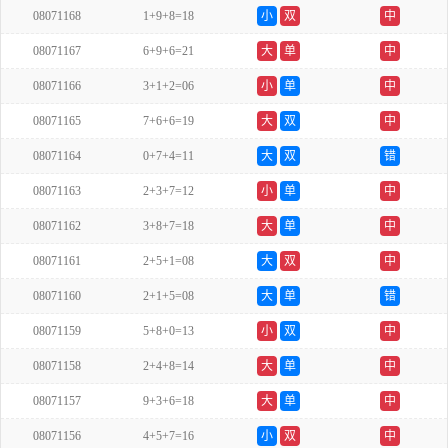
08071168
1+9+8=18
小
双
中
08071167
6+9+6=21
大
单
中
08071166
3+1+2=06
小
单
中
08071165
7+6+6=19
大
双
中
08071164
0+7+4=11
大
双
错
08071163
2+3+7=12
小
单
中
08071162
3+8+7=18
大
单
中
08071161
2+5+1=08
大
双
中
08071160
2+1+5=08
大
单
错
08071159
5+8+0=13
小
双
中
08071158
2+4+8=14
大
单
中
08071157
9+3+6=18
大
单
中
08071156
4+5+7=16
小
双
中