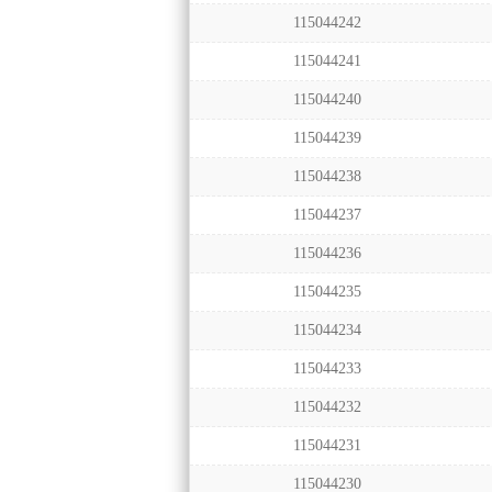
115044242
115044241
115044240
115044239
115044238
115044237
115044236
115044235
115044234
115044233
115044232
115044231
115044230