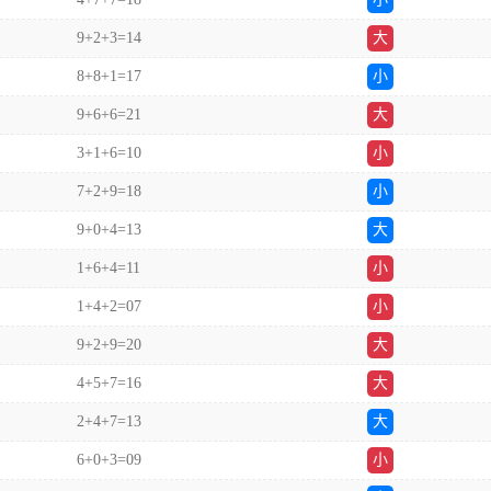
9+2+3=14
大
8+8+1=17
小
9+6+6=21
大
3+1+6=10
小
7+2+9=18
小
9+0+4=13
大
1+6+4=11
小
1+4+2=07
小
9+2+9=20
大
4+5+7=16
大
2+4+7=13
大
6+0+3=09
小