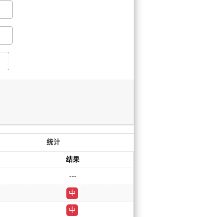
统计
结果
---
中
中