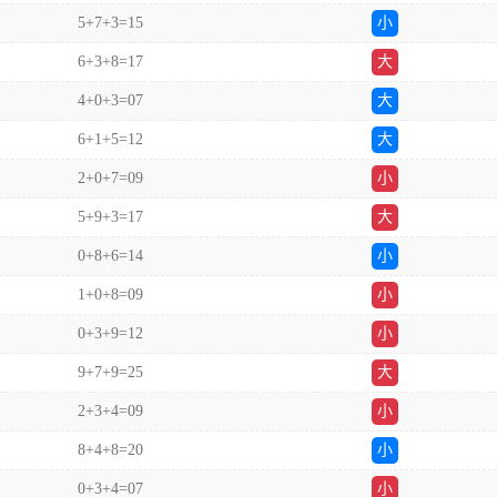
5+7+3=15
小
6+3+8=17
大
4+0+3=07
大
6+1+5=12
大
2+0+7=09
小
5+9+3=17
大
0+8+6=14
小
1+0+8=09
小
0+3+9=12
小
9+7+9=25
大
2+3+4=09
小
8+4+8=20
小
0+3+4=07
小