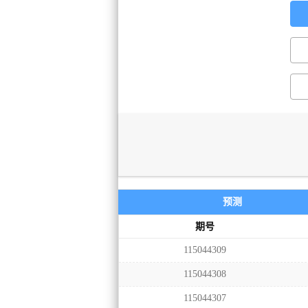
预测
期号
115044309
115044308
115044307