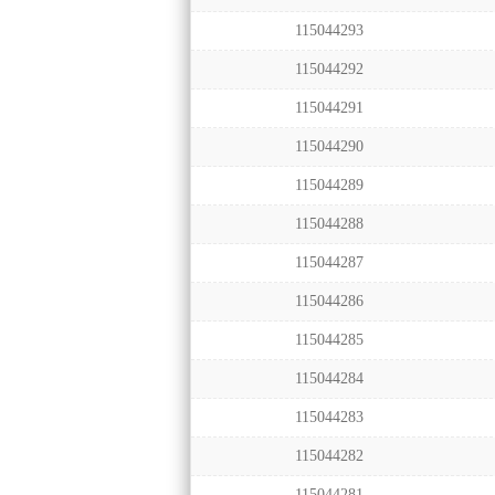
115044293
115044292
115044291
115044290
115044289
115044288
115044287
115044286
115044285
115044284
115044283
115044282
115044281