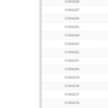
115044268
115044267
115044266
115044265
115044264
115044263
115044262
115044261
115044260
115044259
115044258
115044257
115044256