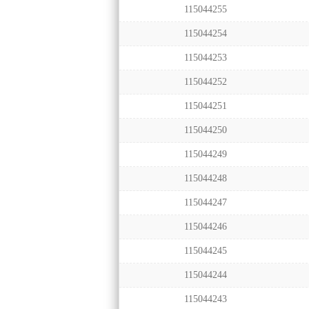
115044255
115044254
115044253
115044252
115044251
115044250
115044249
115044248
115044247
115044246
115044245
115044244
115044243