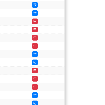
错
错
中
中
中
中
错
错
中
中
中
错
错