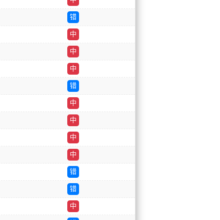
错
中
中
中
错
中
中
中
中
错
错
中