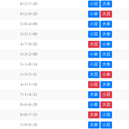
8+5+7=20
小双
大单
9+2+9=20
小单
大双
5+0+4=09
小双
大单
3+5+1=09
小双
大单
4+7+9=20
大双
小单
3+3+2=08
小单
大双
5+1+8=14
小双
大单
1+5+5=11
大双
小单
4+5+1=10
小双
大单
7+1+4=12
大单
小双
8+6+6=20
小单
大双
0+8+7=15
大单
小双
1+9+6=16
大单
小双