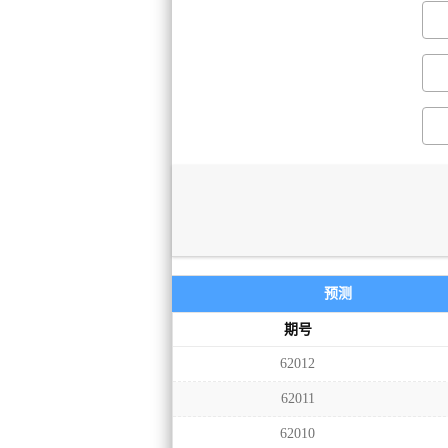
预测
期号
62012
62011
62010