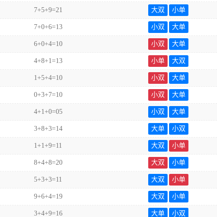
7+5+9=21
大双
小单
7+0+6=13
小双
大单
6+0+4=10
小双
大单
4+8+1=13
小单
大双
1+5+4=10
小双
大单
0+3+7=10
小双
大单
4+1+0=05
小双
大单
3+8+3=14
大单
小双
1+1+9=11
大双
小单
8+4+8=20
大双
小单
5+3+3=11
大双
小单
9+6+4=19
大双
小单
3+4+9=16
大单
小双