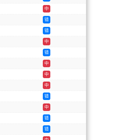
中
错
错
中
错
中
中
中
错
中
错
错
中