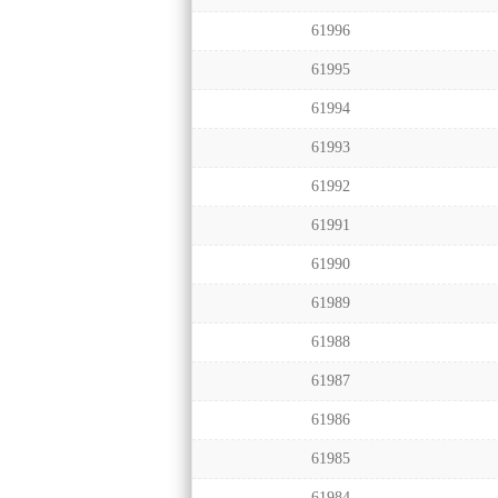
61996
61995
61994
61993
61992
61991
61990
61989
61988
61987
61986
61985
61984