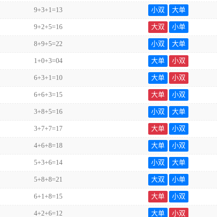
9+3+1=13
小双
大单
9+2+5=16
大双
小单
8+9+5=22
小双
大单
1+0+3=04
大单
小双
6+3+1=10
大单
小双
6+6+3=15
大单
小双
3+8+5=16
小双
大单
3+7+7=17
大单
小双
4+6+8=18
大单
小双
5+3+6=14
小双
大单
5+8+8=21
大双
小单
6+1+8=15
大单
小双
4+2+6=12
大单
小双