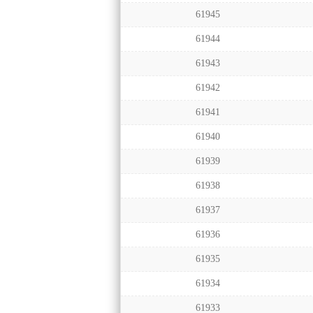
61945
61944
61943
61942
61941
61940
61939
61938
61937
61936
61935
61934
61933