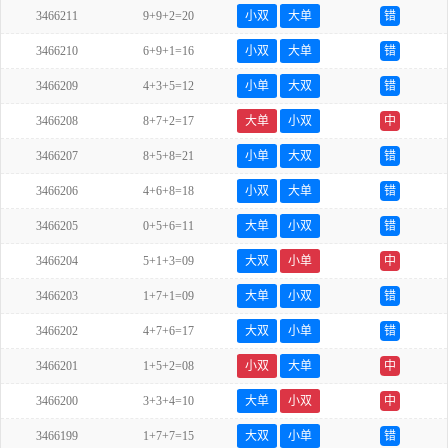
3466211
9+9+2=20
小双
大单
错
3466210
6+9+1=16
小双
大单
错
3466209
4+3+5=12
小单
大双
错
3466208
8+7+2=17
大单
小双
中
3466207
8+5+8=21
小单
大双
错
3466206
4+6+8=18
小双
大单
错
3466205
0+5+6=11
大单
小双
错
3466204
5+1+3=09
大双
小单
中
3466203
1+7+1=09
大单
小双
错
3466202
4+7+6=17
大双
小单
错
3466201
1+5+2=08
小双
大单
中
3466200
3+3+4=10
大单
小双
中
3466199
1+7+7=15
大双
小单
错