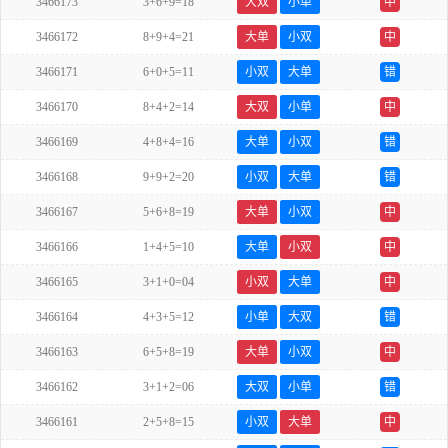
3466173
3+6+9=18
大双
小单
中
3466172
8+9+4=21
大单
小双
中
3466171
6+0+5=11
小双
大单
错
3466170
8+4+2=14
大双
小单
中
3466169
4+8+4=16
大单
小双
错
3466168
9+9+2=20
小双
大单
错
3466167
5+6+8=19
大单
小双
中
3466166
1+4+5=10
大单
小双
中
3466165
3+1+0=04
小双
大单
中
3466164
4+3+5=12
小单
大双
错
3466163
6+5+8=19
大单
小双
中
3466162
3+1+2=06
大双
小单
错
3466161
2+5+8=15
小双
大单
中