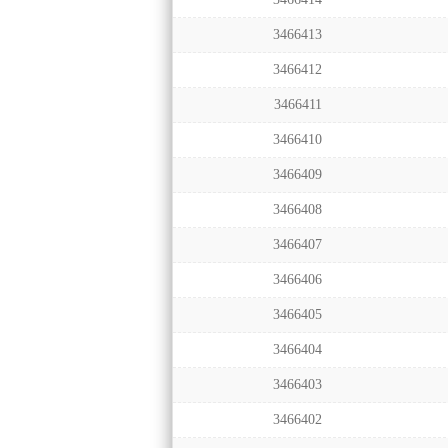
3466413
3466412
3466411
3466410
3466409
3466408
3466407
3466406
3466405
3466404
3466403
3466402