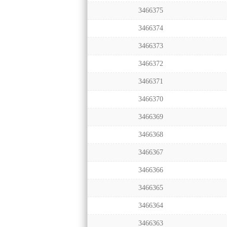
3466375
3466374
3466373
3466372
3466371
3466370
3466369
3466368
3466367
3466366
3466365
3466364
3466363