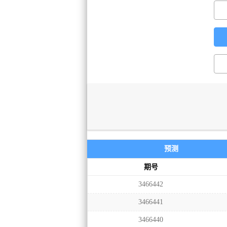
预测
期号
3466442
3466441
3466440