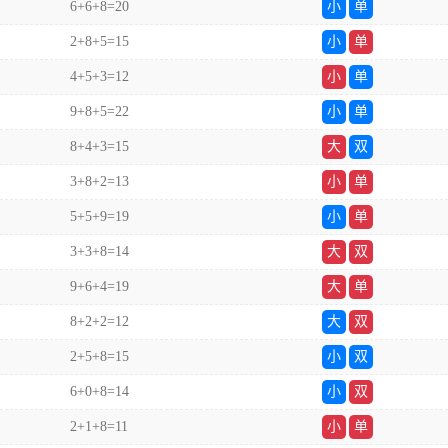
6+6+8=20
小
单
2+8+5=15
小
单
4+5+3=12
小
单
9+8+5=22
小
单
8+4+3=15
大
双
3+8+2=13
小
单
5+5+9=19
小
单
3+3+8=14
大
双
9+6+4=19
大
单
8+2+2=12
大
双
2+5+8=15
小
双
6+0+8=14
小
双
2+1+8=11
小
单