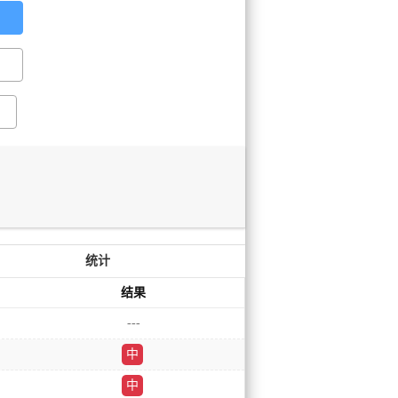
统计
结果
---
中
中