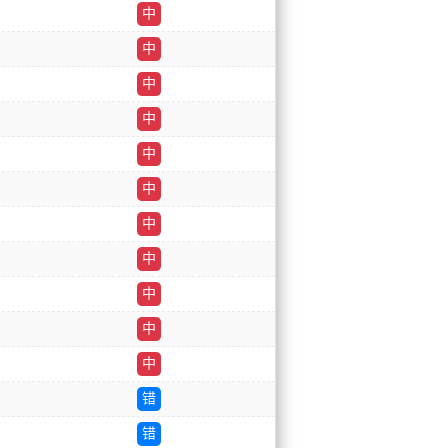
中
中
中
中
中
中
中
中
中
中
中
错
错