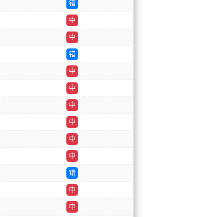
错
中
中
错
中
中
中
中
中
中
错
中
中