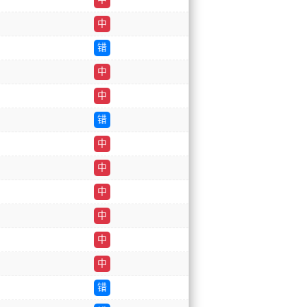
中
错
中
中
错
中
中
中
中
中
中
错