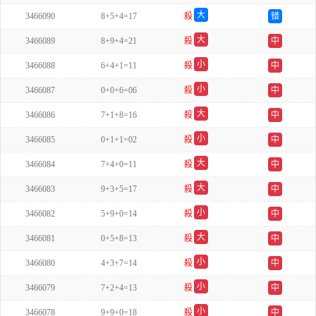
双
大
3466090
8+5+4=17
殺
错
单
大
3466089
8+9+4=21
殺
中
双
小
3466088
6+4+1=11
殺
中
双
小
3466087
0+0+6=06
殺
中
单
大
3466086
7+1+8=16
殺
中
单
小
3466085
0+1+1=02
殺
中
单
大
3466084
7+4+0=11
殺
中
单
大
3466083
9+3+5=17
殺
中
双
小
3466082
5+9+0=14
殺
中
单
大
3466081
0+5+8=13
殺
中
双
小
3466080
4+3+7=14
殺
中
单
小
3466079
7+2+4=13
殺
中
双
小
3466078
9+9+0=18
殺
中