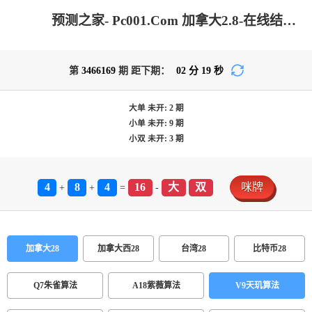
预测之家- Pc001.Com 加拿大2.8-在线结果|加拿大2.8在线|加拿大2.8 PC查询结果预测|PC结果查询|加拿大2.8在线预测_极致火热优质的免费预测网站!
第
3466169
期 距下期：
02
分
19
秒
大单
未开:
2
期
小单
未开:
9
期
小双
未开:
3
期
4
8
4
16
大
双
咪牌
+
+
=
-
加拿大28
加拿大西28
台湾28
比特币28
Q7朱雀算法
A18紫薇算法
V9天玑算法